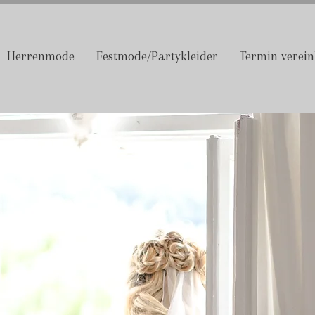
Herrenmode
Festmode/Partykleider
Termin verei