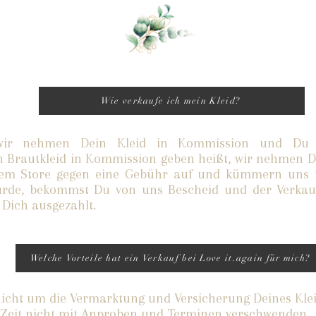
Wie verkaufe ich mein Kleid?
wir nehmen Dein Kleid in Kommission und Du k
n Brautkleid in Kommission geben heißt, wir nehmen De
em Store gegen eine Gebühr auf und kümmern uns u
wurde, bekommst Du von uns Bescheid und der Verkau
 Dich ausgezahlt.
Welche Vorteile hat ein Verkauf bei Love it.again für mich?
nicht um die Vermarktung und Versicherung Deines Kl
 Zeit nicht mit Anproben und Terminen verschwenden.