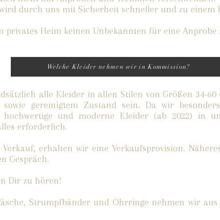
 wird durch uns mit Sicherheit schneller und zu einem 
in privates Heim keinen Unbekannten für eine Anprobe 
Welche Kleider nehmen wir in Kommission?
ätzlich alle Kleider in allen Stilen von Größen 34-60 e
 sowie gereinigtem Zustand sein. Da wir besonders
hochwertige und moderne Kleider (ab 2022) in uns
lles erforderlich.
 Verkauf, erhalten wir eine Verkaufsprovision. Nähere
en Gespräch.
on Dir zu hören!
Wäsche, Strumpfbänder und Ohrringe nehmen wir aus