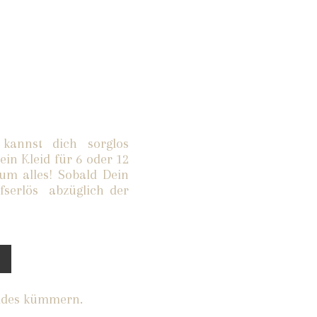
annst dich sorglos
in Kleid für 6 oder 12
m alles! Sobald Dein
fserlös abzüglich der
eides kümmern.